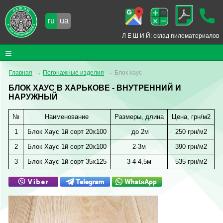
ru
ua
Л Е Ш И Й: склад пиломатериалов
Пиломатериалы
Главная
→
Погонажные изделия
→
Блок хаус
Погонажные изделия
БЛОК ХАУС В ХАРЬКОВЕ - ВНУТРЕННИЙ И
НАРУЖНЫЙ
Деревянные строения
№
Наименование
Размеры, длина
Цена, грн/м2
Химия для дерева
1
Блок Хаус 1й сорт 20х100
до 2м
250 грн/м2
Услуги
2
Блок Хаус 1й сорт 20х100
2-3м
390 грн/м2
Доставка и оплата
3
Блок Хаус 1й сорт 35х125
3-4-4,5м
535 грн/м2
Контакты