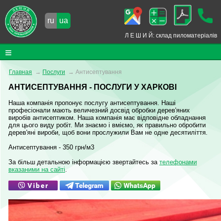
ru
ua
Л Е Ш И Й: склад пиломатеріалів
Пиломатеріали
Главная
→
Послуги
→
Антисептування
Погонажні вироби
АНТИСЕПТУВАННЯ - ПОСЛУГИ У ХАРКОВІ
Наша компанія пропонує послугу
антисептування
. Наші
Дерев'яні будови
професіонали мають величезний досвід обробки дерев'яних
виробів антисептиком. Наша компанія має відповідне обладнання
Хімія для дерева
для цього виду робіт. Ми знаємо і вміємо, як правильно обробити
дерев'яні вироби, щоб вони прослужили Вам не одне десятиліття.
Послуги
Антисептування
- 350 грн/м3
Доставка та оплата
За більш детальною інформацією звертайтесь за
телефонами
вказаними на сайті
.
Контакти